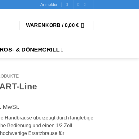
Anmelden
WARENKORB /
0,00
€
ROS- & DÖNERGRILL
PRODUKTE
ART-Line
cher
eller
. MwSt.
s
Handbrause überzeugt durch langlebige
che Bedienung und einen 1/2 Zoll
0 €.
 hochwertige Ersatzbrause für