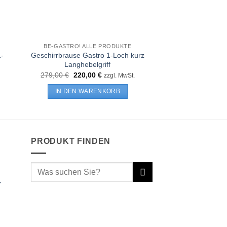
BE-GASTRO! ALLE PRODUKTE
BE-GASTRO! AL
-
Geschirrbrause Gastro 1-Loch kurz
Zündbrenner 1-
Langhebelgriff
230.02
Ursprünglicher
Aktueller
279,00
€
220,00
€
11,44
€
zzgl. MwSt.
zz
Preis
Preis
war:
ist:
IN DEN WARENKORB
IN DEN WA
279,00 €
220,00 €.
PRODUKT FINDEN
Suchen
nach:
-