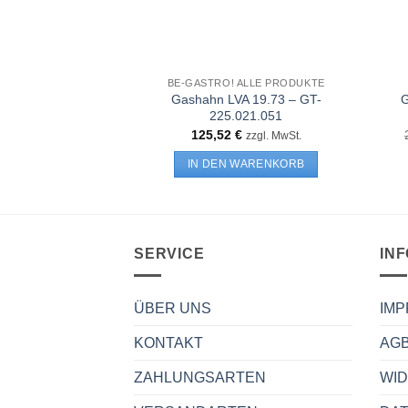
BE-GASTRO! ALLE PRODUKTE
Gashahn LVA 19.73 – GT-
G
225.021.051
125,52
€
zzgl. MwSt.
IN DEN WARENKORB
SERVICE
IN
ÜBER UNS
IM
KONTAKT
AG
ZAHLUNGSARTEN
WI