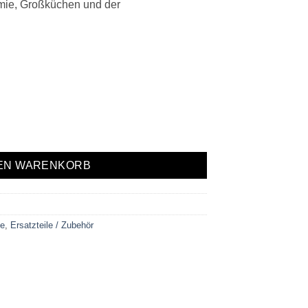
mie, Großküchen und der
ge
DEN WARENKORB
te
,
Ersatzteile / Zubehör