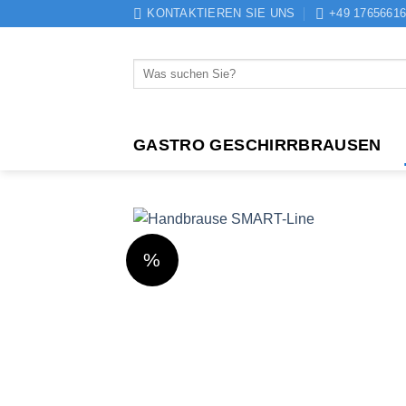
Zum
KONTAKTIEREN SIE UNS
+49 1765661
Inhalt
springen
Suchen
nach:
GASTRO GESCHIRRBRAUSEN
%