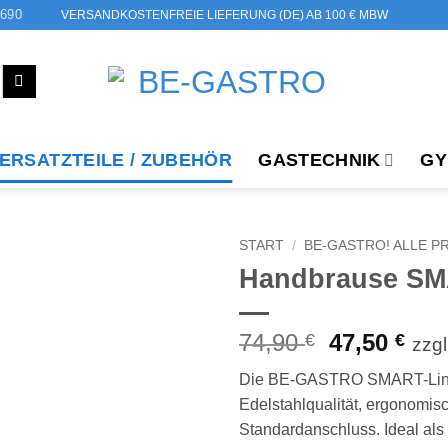
6690
VERSANDKOSTENFREIE LIEFERUNG (DE) AB 100 € MBW
ERSATZTEILE / ZUBEHÖR
GASTECHNIK
GY
START
/
BE-GASTRO! ALLE 
Handbrause SM
Auf die
Wunschliste
Ursprüngli
Aktu
74,90
47,50
€
€
zzgl
Preis
Prei
Die BE-GASTRO SMART-Line 
war:
ist:
Edelstahlqualität, ergonomis
74,90 €
47,5
Standardanschluss. Ideal als