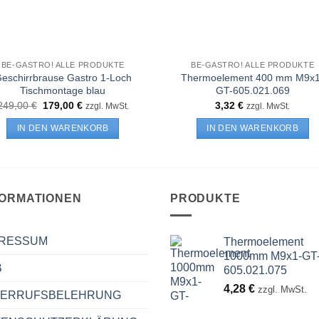
BE-GASTRO! ALLE PRODUKTE
BE-GASTRO! ALLE PRODUKTE
eschirrbrause Gastro 1-Loch
Thermoelement 400 mm M9x1
Tischmontage blau
GT-605.021.069
Ursprünglicher
Aktueller
249,00
€
179,00
€
3,32
€
zzgl. MwSt.
zzgl. MwSt.
Preis
Preis
war:
ist:
IN DEN WARENKORB
IN DEN WARENKORB
249,00 €
179,00 €.
FORMATIONEN
PRODUKTE
PRESSUM
Thermoelement
1000mm M9x1-GT
B
605.021.075
4,28
€
zzgl. MwSt.
DERRUFSBELEHRUNG