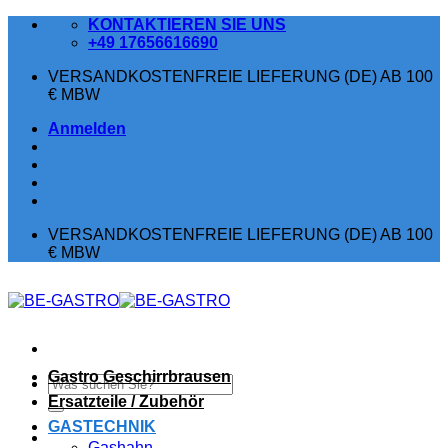
Zum
KONTAKTIEREN SIE UNS
Inhalt
+49 17656616690
springen
VERSANDKOSTENFREIE LIEFERUNG (DE) AB 100
€ MBW
Anmelden
VERSANDKOSTENFREIE LIEFERUNG (DE) AB 100
€ MBW
Gastro Geschirrbrausen
Suchen
nach:
Ersatzteile / Zubehör
GASTECHNIK
Gashahn