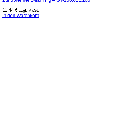
Zündbrenner 1-flammig – GT-230.021.163
11,44
€
zzgl. MwSt.
In den Warenkorb