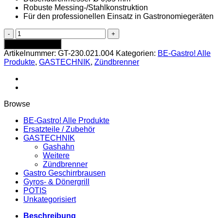
Robuste Messing-/Stahlkonstruktion
Für den professionellen Einsatz in Gastronomiegeräten
Zündbrenner
1-
In den Warenkorb
flammig
Artikelnummer:
GT-230.021.004
Kategorien:
BE-Gastro! Alle
-
Produkte
,
GASTECHNIK
,
Zündbrenner
GT-
230.021.004
Menge
Browse
BE-Gastro! Alle Produkte
Ersatzteile / Zubehör
GASTECHNIK
Gashahn
Weitere
Zündbrenner
Gastro Geschirrbrausen
Gyros- & Dönergrill
POTIS
Unkategorisiert
Beschreibung