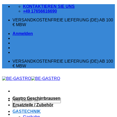
Zum
KONTAKTIEREN SIE UNS
Inhalt
+49 17656616690
springen
VERSANDKOSTENFREIE LIEFERUNG (DE) AB 100
€ MBW
Anmelden
VERSANDKOSTENFREIE LIEFERUNG (DE) AB 100
€ MBW
Gastro Geschirrbrausen
Suchen
nach:
Ersatzteile / Zubehör
GASTECHNIK
Gashahn