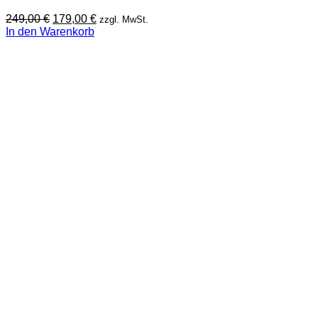
Ursprünglicher
Aktueller
249,00
€
179,00
€
zzgl. MwSt.
Preis
Preis
In den Warenkorb
war:
ist:
249,00 €
179,00 €.