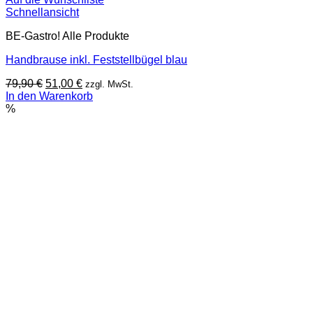
Schnellansicht
BE-Gastro! Alle Produkte
Handbrause inkl. Feststellbügel blau
Ursprünglicher
Aktueller
79,90
€
51,00
€
zzgl. MwSt.
Preis
Preis
In den Warenkorb
war:
ist:
%
79,90 €
51,00 €.