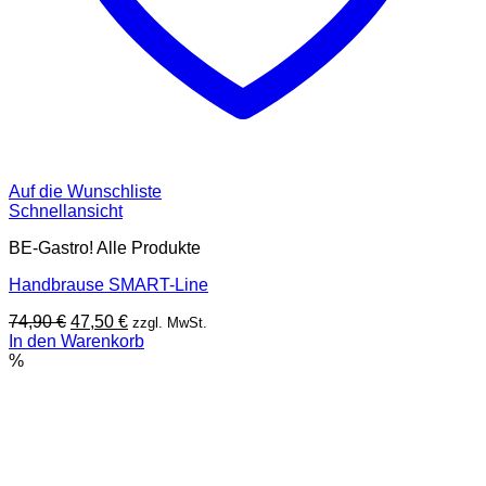
Auf die Wunschliste
Schnellansicht
BE-Gastro! Alle Produkte
Handbrause SMART-Line
Ursprünglicher
Aktueller
74,90
€
47,50
€
zzgl. MwSt.
Preis
Preis
In den Warenkorb
war:
ist:
%
74,90 €
47,50 €.