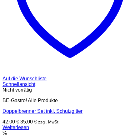
Auf die Wunschliste
Schnellansicht
Nicht vorrätig
BE-Gastro! Alle Produkte
Doppelbrenner Set inkl. Schutzgitter
Ursprünglicher
Aktueller
42,00
€
35,00
€
zzgl. MwSt.
Preis
Preis
Weiterlesen
war:
ist:
%
42,00 €
35,00 €.