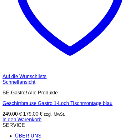
Auf die Wunschliste
Schnellansicht
BE-Gastro! Alle Produkte
Geschirrbrause Gastro 1-Loch Tischmontage blau
Ursprünglicher
Aktueller
249,00
€
179,00
€
zzgl. MwSt.
Preis
Preis
In den Warenkorb
war:
ist:
SERVICE
249,00 €
179,00 €.
ÜBER UNS