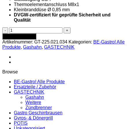
Thermoelementanschluss M8x1
Kleinbranddüse Ø 0,85 mm
DVGW-zertifiziert für geprüfte Sicherheit und
Qualität
Gashahn
LVA
In den Warenkorb
19.28
Artikelnummer:
GT-225.021.034
Kategorien:
BE-Gastro! Alle
-
Produkte
,
Gashahn
,
GASTECHNIK
GT-
225.021.034
Menge
Browse
BE-Gastro! Alle Produkte
Ersatzteile / Zubehör
GASTECHNIK
Gashahn
Weitere
Zündbrenner
Gastro Geschirrbrausen
Gyros- & Dönergrill
POTIS
Unkategorisiert