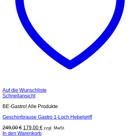
Auf die Wunschliste
Schnellansicht
BE-Gastro! Alle Produkte
Geschirrbrause Gastro 1-Loch Hebelgriff
Ursprünglicher
Aktueller
249,00
€
179,00
€
zzgl. MwSt.
Preis
Preis
In den Warenkorb
war:
ist: