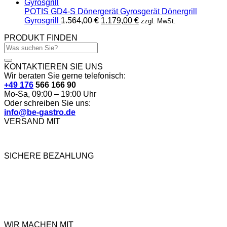
POTIS GD4-S Dönergerät Gyrosgerät Dönergrill
Ursprünglicher
Aktueller
Gyrosgrill
1.564,00
€
1.179,00
€
zzgl. MwSt.
Preis
Preis
PRODUKT FINDEN
war:
ist:
Suchen
1.564,00 €
1.179,00 €.
nach:
KONTAKTIEREN SIE UNS
Wir beraten Sie gerne telefonisch:
+49 176
566 166 90
Mo-Sa, 09:00 – 19:00 Uhr
Oder schreiben Sie uns:
info@be-gastro.de
VERSAND MIT
SICHERE BEZAHLUNG
WIR MACHEN MIT