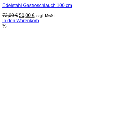
Edelstahl Gastroschlauch 100 cm
Ursprünglicher
Aktueller
73,00
€
50,00
€
zzgl. MwSt.
Preis
Preis
In den Warenkorb
war:
ist:
%
73,00 €
50,00 €.