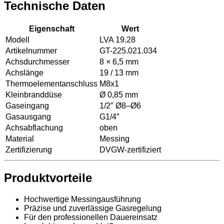
Technische Daten
Eigenschaft
Wert
Modell
LVA 19.28
Artikelnummer
GT-225.021.034
Achsdurchmesser
8 × 6,5 mm
Achslänge
19 / 13 mm
Thermoelementanschluss
M8x1
Kleinbranddüse
Ø 0,85 mm
Gaseingang
1/2″ Ø8–Ø6
Gasausgang
G1/4″
Achsabflachung
oben
Material
Messing
Zertifizierung
DVGW-zertifiziert
Produktvorteile
Hochwertige Messingausführung
Präzise und zuverlässige Gasregelung
Für den professionellen Dauereinsatz