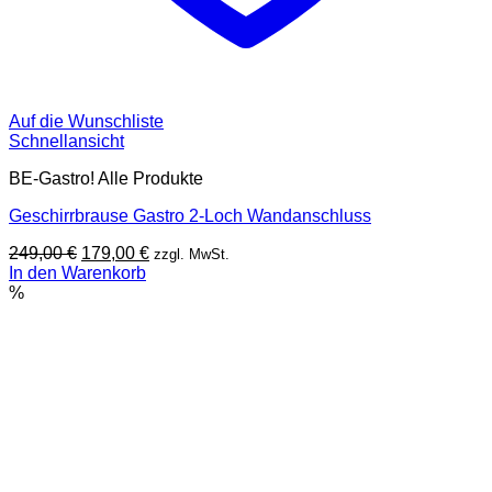
Auf die Wunschliste
Schnellansicht
BE-Gastro! Alle Produkte
Geschirrbrause Gastro 2-Loch Wandanschluss
Ursprünglicher
Aktueller
249,00
€
179,00
€
zzgl. MwSt.
Preis
Preis
In den Warenkorb
war:
ist:
%
249,00 €
179,00 €.