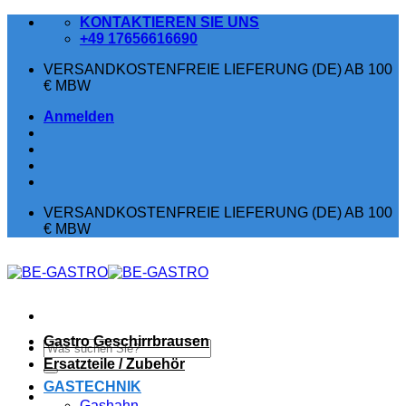
Zum
KONTAKTIEREN SIE UNS
Inhalt
+49 17656616690
springen
VERSANDKOSTENFREIE LIEFERUNG (DE) AB 100
€ MBW
Anmelden
VERSANDKOSTENFREIE LIEFERUNG (DE) AB 100
€ MBW
Gastro Geschirrbrausen
Suchen
nach:
Ersatzteile / Zubehör
GASTECHNIK
Gashahn